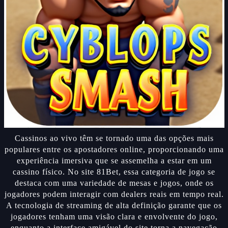
Cassinos ao vivo têm se tornado uma das opções mais
populares entre os apostadores online, proporcionando uma
experiência imersiva que se assemelha a estar em um
cassino físico. No site 81Bet, essa categoria de jogo se
destaca com uma variedade de mesas e jogos, onde os
jogadores podem interagir com dealers reais em tempo real.
A tecnologia de streaming de alta definição garante que os
jogadores tenham uma visão clara e envolvente do jogo,
enquanto a interface amigável do site torna a navegação