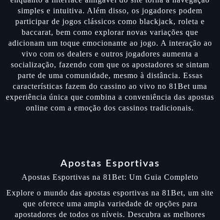
simples e intuitiva. Além disso, os jogadores podem
participar de jogos clássicos como blackjack, roleta e
baccarat, bem como explorar novas variações que
adicionam um toque emocionante ao jogo. A interação ao
vivo com os dealers e outros jogadores aumenta a
socialização, fazendo com que os apostadores se sintam
parte de uma comunidade, mesmo à distância. Essas
características fazem do cassino ao vivo no 81Bet uma
experiência única que combina a conveniência das apostas
online com a emoção dos cassinos tradicionais.
Apostas Esportivas
Apostas Esportivas na 81Bet: Um Guia Completo
Explore o mundo das apostas esportivas na 81Bet, um site
que oferece uma ampla variedade de opções para
apostadores de todos os níveis. Descubra as melhores