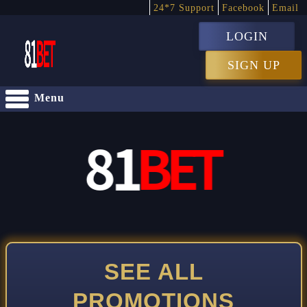
24*7 Support
Facebook
Email
LOGIN
SIGN UP
Menu
SEE ALL
PROMOTIONS