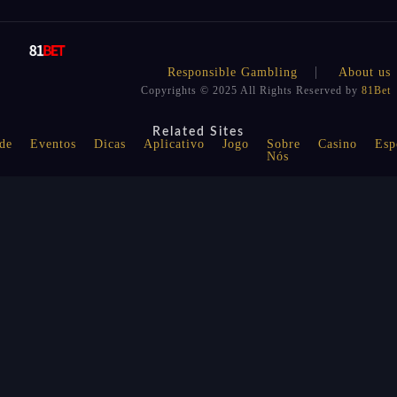
Responsible Gambling
About us
Copyrights © 2025 All Rights Reserved by
81Bet
Related Sites
de
Eventos
Dicas
Aplicativo
Jogo
Sobre
Casino
Esp
Nós